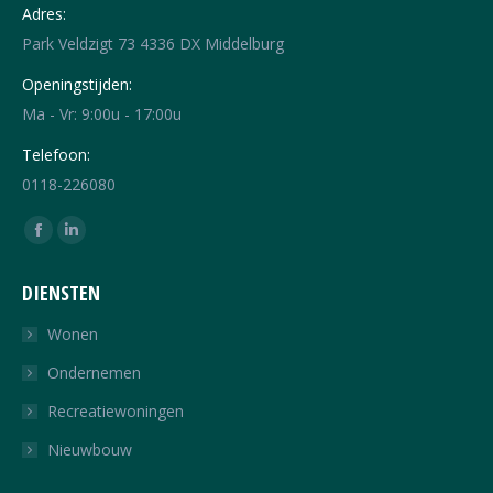
Adres:
Park Veldzigt 73 4336 DX Middelburg
Openingstijden:
Ma - Vr: 9:00u - 17:00u
Telefoon:
0118-226080
Vind ons op:
Facebook
Linkedin
page
page
DIENSTEN
opens
opens
in
in
Wonen
new
new
Ondernemen
window
window
Recreatiewoningen
Nieuwbouw