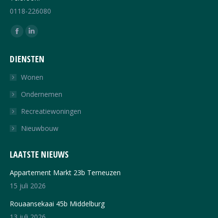
0118-226080
Vind ons op:
Facebook
Linkedin
page
page
DIENSTEN
opens
opens
in
in
Wonen
new
new
Ondernemen
window
window
Recreatiewoningen
Nieuwbouw
LAATSTE NIEUWS
Appartement Markt 23b Terneuzen
15 juli 2026
Rouaansekaai 45b Middelburg
13 juli 2026