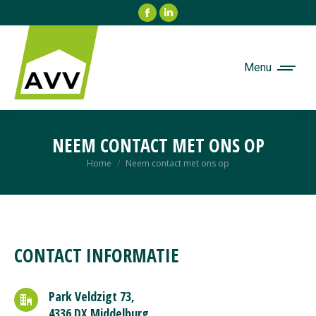
Facebook
Linkedin
page
page
opens
opens
in
in
Menu
new
new
window
window
NEEM CONTACT MET ONS OP
Je bent hier:
Home
Neem contact met ons op
CONTACT INFORMATIE
Park Veldzigt 73,
4336 DX Middelburg