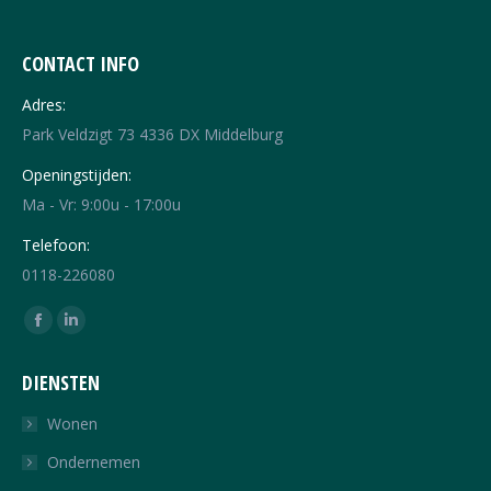
CONTACT INFO
Adres:
Park Veldzigt 73 4336 DX Middelburg
Openingstijden:
Ma - Vr: 9:00u - 17:00u
Telefoon:
0118-226080
Vind ons op:
Facebook
Linkedin
page
page
DIENSTEN
opens
opens
in
in
Wonen
new
new
Ondernemen
window
window