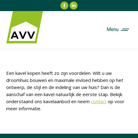
Facebook
Linkedin
page
page
opens
opens
in
in
Menu
new
new
window
window
Een kavel kopen heeft zo zijn voordelen. Wilt u uw
droomhuis bouwen en maximale invloed hebben op het
ontwerp, de stijl en de indeling van uw huis? Dan is de
aanschaf van een kavel natuurlijk de eerste stap. Bekijk
onderstaand ons kavelaanbod en neem
contact
op voor
meer informatie.