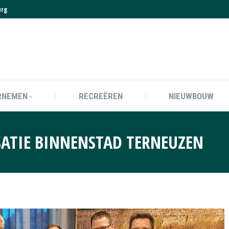
urg
RNEMEN
RECREËREN
NIEUWBOUW
RNEMEN
RECREËREN
NIEUWBOUW
SATIE BINNENSTAD TERNEUZEN