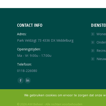
CONTACT INFO
DIENSTE
Adres:
Wone
Park Veldzigt 73 4336 DX Middelburg
Onde
Openingstijden:
Recre
Ma - Vr: 9:00u - 17:00u
Nieu
Telefoon:
0118-226080
Vind ons op:
Facebook
Linkedin
page
page
opens
We gebruiken cookies om ervoor te zorgen dat onze web
opens
in
in
© 2026 AVV Beheer - Alle rechten voorbehouden