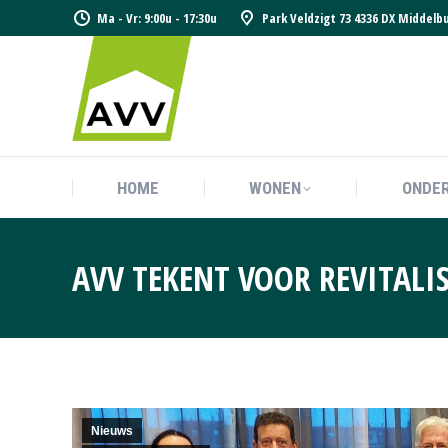
Ma - Vr: 9:00u - 17:30u
Park Veldzigt 73 4336 DX Middelb
HOME
WONEN
ONDE
HOME
WONEN
ONDE
AVV TEKENT VOOR REVITALI
Nieuws