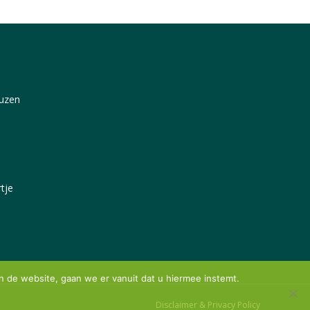
uzen
tje
n de website, gaan we er vanuit dat u hiermee instemt.
Disclaimer & Privacy Policy