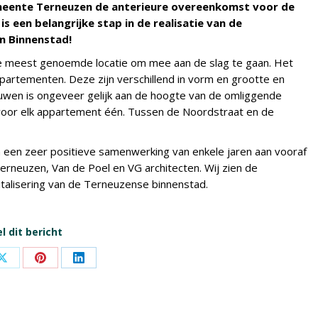
eente Terneuzen de anterieure overeenkomst voor de
s een belangrijke stap in de realisatie van de
n Binnenstad!
de meest genoemde locatie om mee aan de slag te gaan. Het
partementen. Deze zijn verschillend in vorm en grootte en
uwen is ongeveer gelijk aan de hoogte van de omliggende
oor elk appartement één. Tussen de Noordstraat en de
n een zeer positieve samenwerking van enkele jaren aan vooraf
neuzen, Van de Poel en VG architecten. Wij zien de
vitalisering van de Terneuzense binnenstad.
l dit bericht
Share
Share
Share
on
on
on
ook
X
Pinterest
LinkedIn