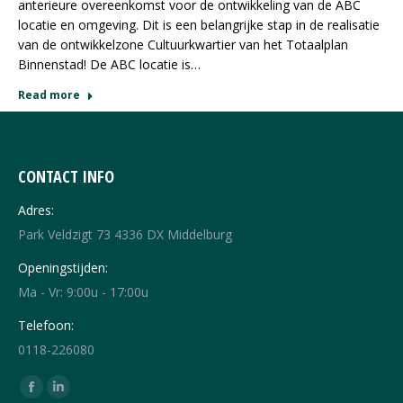
anterieure overeenkomst voor de ontwikkeling van de ABC
locatie en omgeving. Dit is een belangrijke stap in de realisatie
van de ontwikkelzone Cultuurkwartier van het Totaalplan
Binnenstad! De ABC locatie is…
Read more
CONTACT INFO
Adres:
Park Veldzigt 73 4336 DX Middelburg
Openingstijden:
Ma - Vr: 9:00u - 17:00u
Telefoon:
0118-226080
Vind ons op:
Facebook
Linkedin