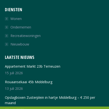
page
page
DIENSTEN
opens
opens
in
in
Wonen
new
new
Ondernemen
window
window
Recreatiewoningen
Nieuwbouw
LAATSTE NIEUWS
Appartement Markt 23b Terneuzen
15 juli 2026
Rouaansekaai 45b Middelburg
13 juli 2026
Opslagboxen Zusterplein in hartje Middelburg – € 250 per
maand