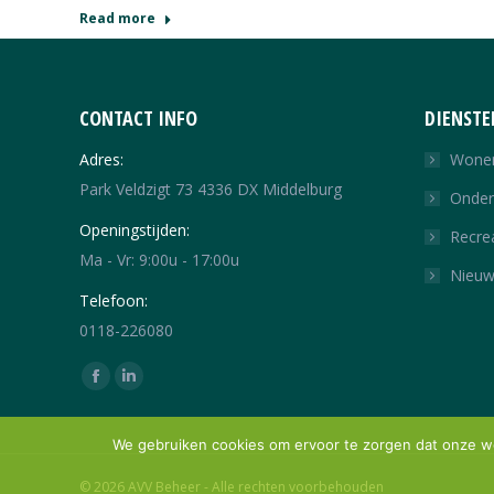
Read more
CONTACT INFO
DIENSTE
Adres:
Wone
Park Veldzigt 73 4336 DX Middelburg
Onde
Openingstijden:
Recre
Ma - Vr: 9:00u - 17:00u
Nieu
Telefoon:
0118-226080
Vind ons op:
Facebook
Linkedin
page
page
opens
We gebruiken cookies om ervoor te zorgen dat onze web
opens
in
in
© 2026 AVV Beheer - Alle rechten voorbehouden