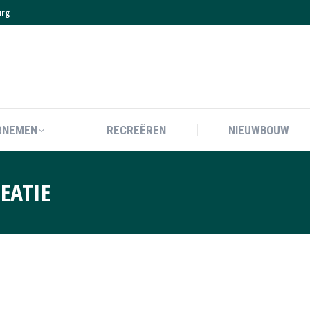
urg
RNEMEN
RECREËREN
NIEUWBOUW
RNEMEN
RECREËREN
NIEUWBOUW
EATIE