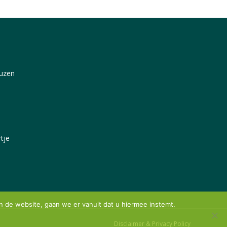
uzen
tje
n de website, gaan we er vanuit dat u hiermee instemt.
Disclaimer & Privacy Policy