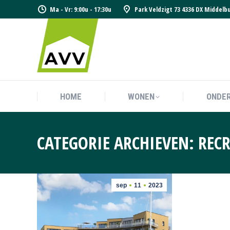
Ma - Vr: 9:00u - 17:30u
Park Veldzigt 73 4336 DX Middelb
HOME
WONEN
ONDE
HOME
WONEN
ONDE
CATEGORIE ARCHIEVEN:
RECR
sep
11
2023