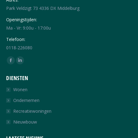
Park Veldzigt 73 4336 DX Middelburg
Openingstijden:
Ma - Vr: 9:00u - 17:00u
Telefoon:
0118-226080
Vind ons op:
Facebook
Linkedin
page
page
DIENSTEN
opens
opens
in
in
Wonen
new
new
Ondernemen
window
window
Recreatiewoningen
Nieuwbouw