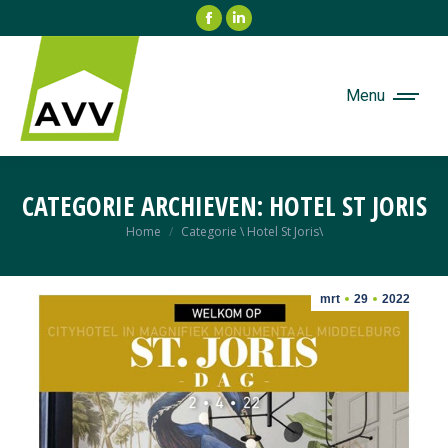
Facebook
Linkedin
page
page
opens
opens
in
in
Menu
new
new
window
window
CATEGORIE ARCHIEVEN:
HOTEL ST JORIS
Je bent hier:
Home
Categorie \ Hotel St Joris\
mrt
29
2022