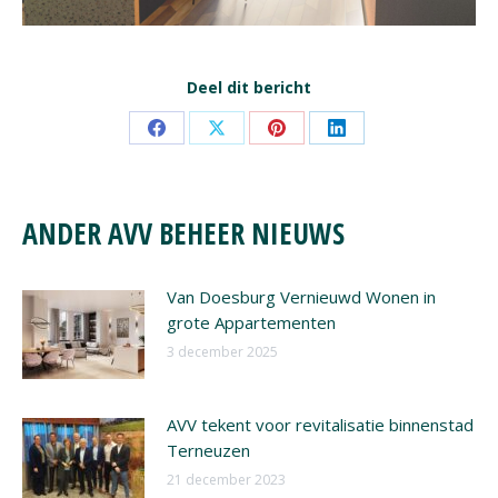
Deel dit bericht
Share
Share
Share
Share
on
on
on
on
Facebook
X
Pinterest
LinkedIn
ANDER AVV BEHEER NIEUWS
Van Doesburg Vernieuwd Wonen in
grote Appartementen
3 december 2025
AVV tekent voor revitalisatie binnenstad
Terneuzen
21 december 2023