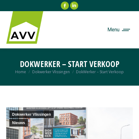
Facebook
Linkedin
page
page
opens
opens
in
in
Menu
new
new
window
window
DOKWERKER – START VERKOOP
Je bent hier:
Home
Dokwerker Vlissingen
DokWerker – Start Verkoop
Dokwerker Vlissingen
Nieuws