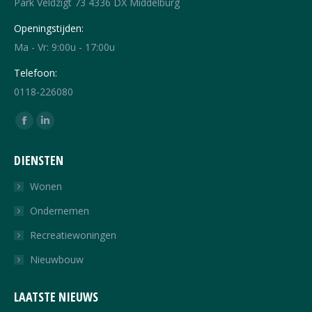
Park Veldzigt 73 4336 DX Middelburg
Openingstijden:
Ma - Vr: 9:00u - 17:00u
Telefoon:
0118-226080
Vind ons op:
Facebook
Linkedin
page
page
DIENSTEN
opens
opens
in
in
Wonen
new
new
Ondernemen
window
window
Recreatiewoningen
Nieuwbouw
LAATSTE NIEUWS