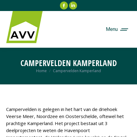
Facebook
Linkedin
page
page
opens
opens
in
in
Menu
new
new
window
window
CAMPERVELDEN KAMPERLAND
Je bent hier:
Home
Campervelden Kamperland
Campervelden is gelegen in het hart van de driehoek
Veerse Meer, Noordzee en Oosterschelde, oftewel het
prachtige Kamperland. Het project bestaat uit 3
deelprojecten te weten de Havenpoort