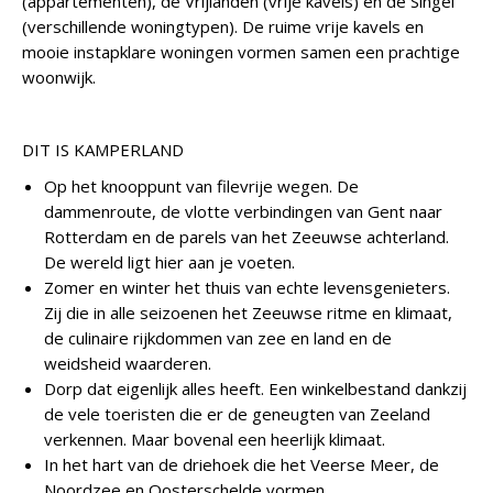
(appartementen), de Vrijlanden (vrije kavels) en de Singel
(verschillende woningtypen). De ruime vrije kavels en
mooie instapklare woningen vormen samen een prachtige
woonwijk.
DIT IS KAMPERLAND
Op het knooppunt van filevrije wegen. De
dammenroute, de vlotte verbindingen van Gent naar
Rotterdam en de parels van het Zeeuwse achterland.
De wereld ligt hier aan je voeten.
Zomer en winter het thuis van echte levensgenieters.
Zij die in alle seizoenen het Zeeuwse ritme en klimaat,
de culinaire rijkdommen van zee en land en de
weidsheid waarderen.
Dorp dat eigenlijk alles heeft. Een winkelbestand dankzij
de vele toeristen die er de geneugten van Zeeland
verkennen. Maar bovenal een heerlijk klimaat.
In het hart van de driehoek die het Veerse Meer, de
Noordzee en Oosterschelde vormen.