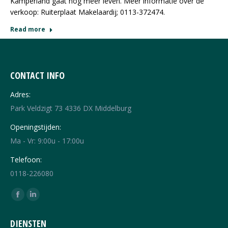
Kamperland gaat nòg meer leven. Meer informatie over de
verkoop: Ruiterplaat Makelaardij; 0113-372474.
Read more
CONTACT INFO
Adres:
Park Veldzigt 73 4336 DX Middelburg
Openingstijden:
Ma - Vr: 9:00u - 17:00u
Telefoon:
0118-226080
Vind ons op:
Facebook
Linkedin
page
page
DIENSTEN
opens
opens