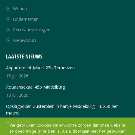
in
in
Wonen
new
new
Ondernemen
window
window
Recreatiewoningen
Nieuwbouw
LAATSTE NIEUWS
Appartement Markt 23b Terneuzen
15 juli 2026
Rouaansekaai 45b Middelburg
13 juli 2026
Opslagboxen Zusterplein in hartje Middelburg – € 250 per
maand
23 juni 2026
We gebruiken cookies om ervoor te zorgen dat onze website
zo goed mogelijk te zien is. Als u doorgaat met het gebruiken