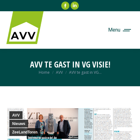
Facebook
Linkedin
page
page
opens
opens
in
in
Menu
new
new
window
window
AVV TE GAST IN VG VISIE!
Je bent hier:
Home
AVV
AVV te gast in VG…
AVV
Nieuws
ZeeLandToren