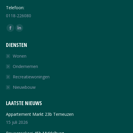
Telefoon:
0118-226080
Vind ons op:
Facebook
Linkedin
page
page
DIENSTEN
opens
opens
in
in
Wonen
new
new
Ondernemen
window
window
Recreatiewoningen
Nieuwbouw
LAATSTE NIEUWS
Appartement Markt 23b Terneuzen
15 juli 2026