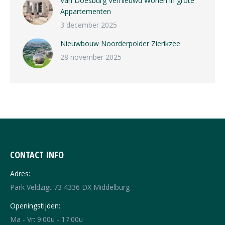
Van Doesburg Vernieuwd Wonen in grote
Appartementen
3 december 2025
Nieuwbouw Noorderpolder Zierikzee
28 november 2025
CONTACT INFO
Adres:
Park Veldzigt 73 4336 DX Middelburg
Openingstijden:
Ma - Vr: 9:00u - 17:00u