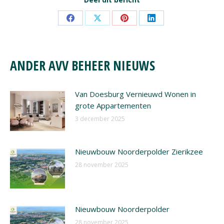
Share
Share
Share
Share
on
on
on
on
Facebook
X
Pinterest
LinkedIn
ANDER AVV BEHEER NIEUWS
Van Doesburg Vernieuwd Wonen in
grote Appartementen
3 december 2025
Nieuwbouw Noorderpolder Zierikzee
28 november 2025
Nieuwbouw Noorderpolder
28 november 2025