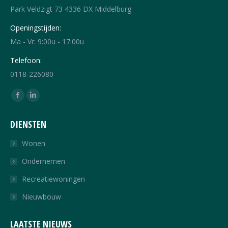
Park Veldzigt 73 4336 DX Middelburg
Openingstijden:
Ma - Vr: 9:00u - 17:00u
Telefoon:
0118-226080
Vind ons op:
Facebook
Linkedin
page
page
DIENSTEN
opens
opens
in
in
Wonen
new
new
Ondernemen
window
window
Recreatiewoningen
Nieuwbouw
LAATSTE NIEUWS